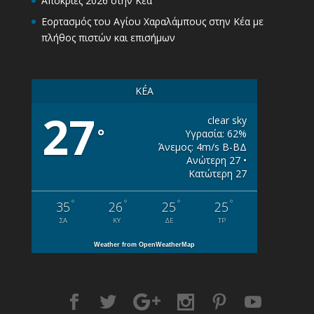
Απόκριες 2026 στην Κέα
Εορτασμός του Αγίου Χαραλάμπους στην Κέα με
πλήθος πιστών και επισήμων
KÉA
27
clear sky
°
Υγρασία: 62%
Άνεμος: 4m/s Β-ΒΔ
Ανώτερη 27 •
Κατώτερη 27
°
°
°
°
35
26
25
25
ΣΑ
ΚΥ
ΔΕ
ΤΡ
Weather from OpenWeatherMap